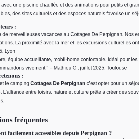
 avec une piscine chauffée et des animations pour petits et gra
les, des sites culturels et des espaces naturels favorise un séj
teurs :
 de merveilleuses vacances au Cottages De Perpignan. Nos enf
ations. La proximité avec la mer et les excursions culturelles ont 
5, Lyon
re, équipe accueillante, mobil-home confortable. Idéal pour les 
mmandons vivement." – Mathieu G., juillet 2025, Toulouse
retenons :
 et le camping
Cottages De Perpignan
c’est opter pour un séjou
. L’alliance entre loisirs, nature et culture prête à créer des sou
ds.
ons fréquentes
ont facilement accessibles depuis Perpignan ?