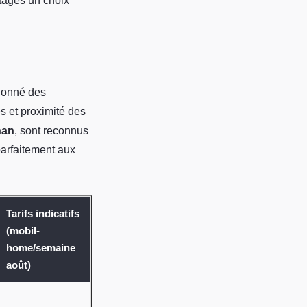
ttages un choix
tionné des
es et proximité des
nan
, sont reconnus
 parfaitement aux
Tarifs indicatifs
(mobil-
home/semaine
août)