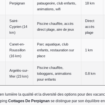
Perpignan
pataugeoire, club enfants,
18 km
animations, wifi
Saint-
Direct
Piscine chauffée, accès
Cyprien (14
accès
direct plage, aire de jeux
km)
plage
Canet-en-
Parc aquatique, club
Roussillon
enfants, restauration sur
1 km
(16 km)
place
Piscine chauffée,
Argelès-sur-
toboggans, animations
0.8 km
Mer (23 km)
pour enfants
n lumière la qualité et la diversité des options pour des vacanc
mping
Cottages De Perpignan
se distingue par son équilibre en