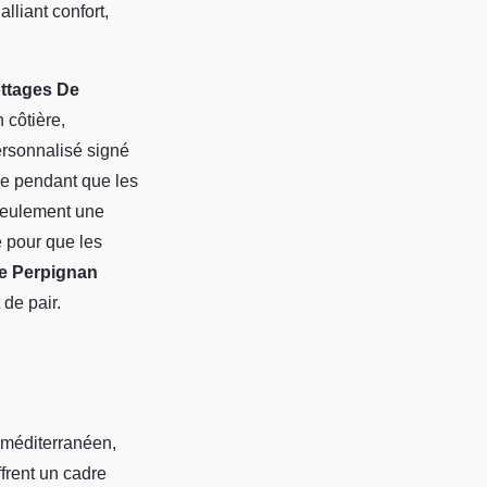
lliant confort,
ttages De
 côtière,
ersonnalisé signé
ée pendant que les
seulement une
é pour que les
e Perpignan
de pair.
t méditerranéen,
frent un cadre