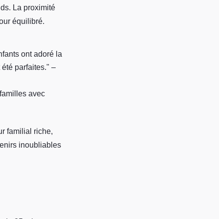
nds. La proximité
our équilibré.
ants ont adoré la
été parfaites." –
familles avec
r familial riche,
venirs inoubliables