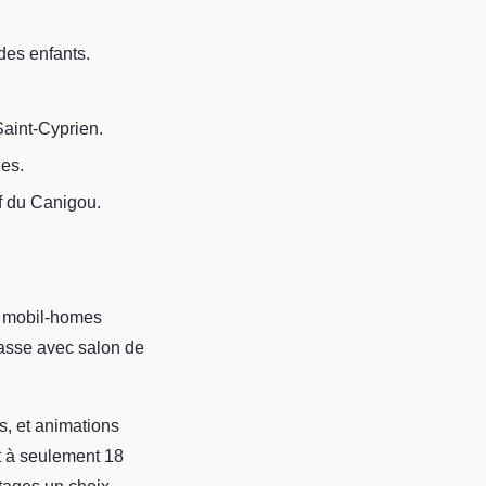
 des enfants.
aint-Cyprien.
les.
f du Canigou.
 mobil-homes
asse avec salon de
s, et animations
t à seulement 18