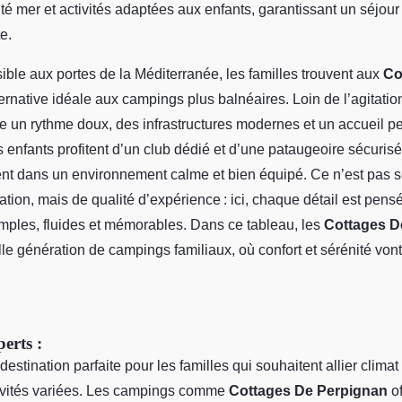
 mer et activités adaptées aux enfants, garantissant un séjour a
e.
ible aux portes de la Méditerranée, les familles trouvent aux
Co
ernative idéale aux campings plus balnéaires. Loin de l’agitation
fre un rythme doux, des infrastructures modernes et un accueil p
enfants profitent d’un club dédié et d’une pataugeoire sécuris
ent dans un environnement calme et bien équipé. Ce n’est pas 
ation, mais de qualité d’expérience : ici, chaque détail est pens
mples, fluides et mémorables. Dans ce tableau, les
Cottages D
e génération de campings familiaux, où confort et sérénité vont 
erts :
estination parfaite pour les familles qui souhaitent allier clima
ctivités variées. Les campings comme
Cottages De Perpignan
of