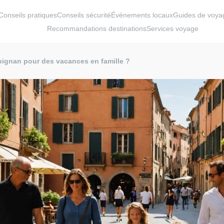
Conseils pratiques
Conseils sécurité
Événements locaux
Guides de voya
Recommandations destinations
Services voyage
pignan pour des vacances en famille ?